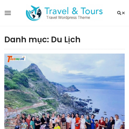
Danh mục:
Du Lịch