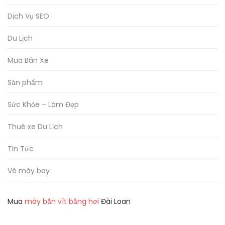
Dịch Vụ SEO
Du Lịch
Mua Bán Xe
Sản phẩm
Sức Khỏe – Làm Đẹp
Thuê xe Du Lịch
Tin Tức
Vé máy bay
Mua
máy bắn vít bằng hơi
Đài Loan