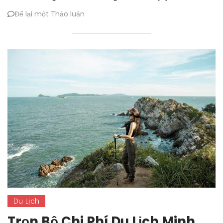
Để lại một Thảo luận
Du Lịch
Trọn Bộ Chi Phí Du Lịch Minh