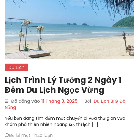
Du Lịch
Lịch Trình Lý Tưởng 2 Ngày 1
Đêm Du Lịch Ngọc Vừng
Đã đăng vào
11 Tháng 3, 2025
|
Bởi
Du Lịch BIG Đà
Nẵng
Nếu bạn đang tìm kiếm một chuyến đi vừa thư giãn vừa
khám phá thiên nhiên hoang sơ, thì lịch […]
Để lại một Thảo luận