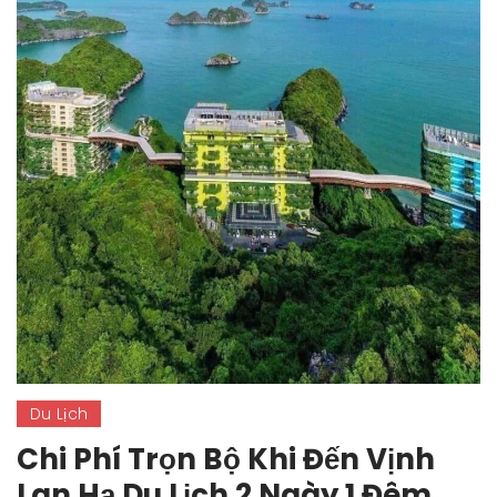
Du Lịch
Chi Phí Trọn Bộ Khi Đến Vịnh
Lan Hạ Du Lịch 2 Ngày 1 Đêm