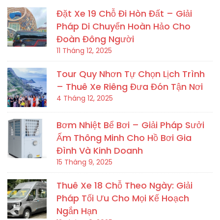
Đặt Xe 19 Chỗ Đi Hòn Đất – Giải
Pháp Di Chuyển Hoàn Hảo Cho
Đoàn Đông Người
11 Tháng 12, 2025
Tour Quy Nhơn Tự Chọn Lịch Trình
– Thuê Xe Riêng Đưa Đón Tận Nơi
4 Tháng 12, 2025
Bơm Nhiệt Bể Bơi – Giải Pháp Sưởi
Ấm Thông Minh Cho Hồ Bơi Gia
Đình Và Kinh Doanh
15 Tháng 9, 2025
Thuê Xe 18 Chỗ Theo Ngày: Giải
Pháp Tối Ưu Cho Mọi Kế Hoạch
Ngắn Hạn