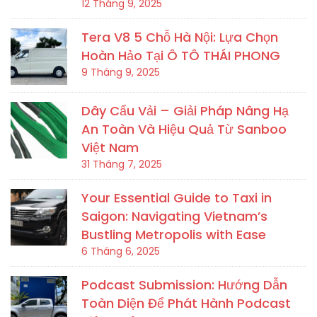
12 Tháng 9, 2025
Tera V8 5 Chỗ Hà Nội: Lựa Chọn
Hoàn Hảo Tại Ô TÔ THÁI PHONG
9 Tháng 9, 2025
Dây Cẩu Vải – Giải Pháp Nâng Hạ
An Toàn Và Hiệu Quả Từ Sanboo
Việt Nam
31 Tháng 7, 2025
Your Essential Guide to Taxi in
Saigon: Navigating Vietnam’s
Bustling Metropolis with Ease
6 Tháng 6, 2025
Podcast Submission: Hướng Dẫn
Toàn Diện Để Phát Hành Podcast