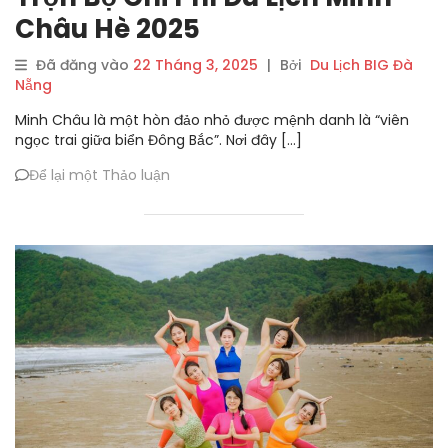
Châu Hè 2025
Đã đăng vào
22 Tháng 3, 2025
|
Bởi
Du Lịch BIG Đà
Nẵng
Minh Châu là một hòn đảo nhỏ được mệnh danh là “viên
ngọc trai giữa biển Đông Bắc”. Nơi đây […]
Để lại một Thảo luận