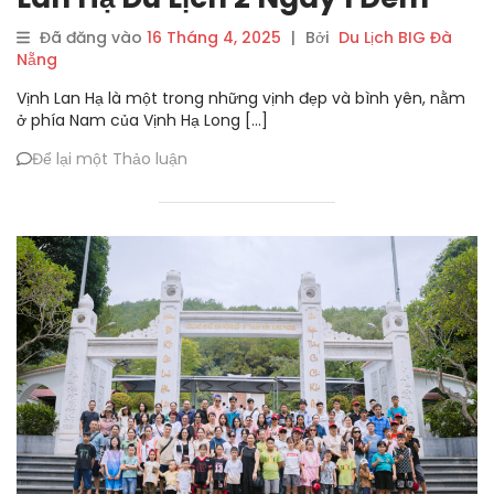
Đã đăng vào
16 Tháng 4, 2025
|
Bởi
Du Lịch BIG Đà
Nẵng
Vịnh Lan Hạ là một trong những vịnh đẹp và bình yên, nằm
ở phía Nam của Vịnh Hạ Long […]
Để lại một Thảo luận