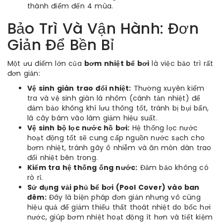
thành điểm đến 4 mùa.
Bảo Trì Và Vận Hành: Đơn
Giản Để Bền Bỉ
Một ưu điểm lớn của
bơm nhiệt bể bơi
là việc bảo trì rất
đơn giản:
Vệ sinh giàn trao đổi nhiệt:
Thường xuyên kiểm
tra và vệ sinh giàn lá nhôm (cánh tản nhiệt) để
đảm bảo không khí lưu thông tốt, tránh bị bụi bẩn,
lá cây bám vào làm giảm hiệu suất.
Vệ sinh bộ lọc nước hồ bơi:
Hệ thống lọc nước
hoạt động tốt sẽ cung cấp nguồn nước sạch cho
bơm nhiệt, tránh gây ô nhiễm và ăn mòn dàn trao
đổi nhiệt bên trong.
Kiểm tra hệ thống ống nước:
Đảm bảo không có
rò rỉ.
Sử dụng vải phủ bể bơi (Pool Cover) vào ban
đêm:
Đây là biện pháp đơn giản nhưng vô cùng
hiệu quả để giảm thiểu thất thoát nhiệt do bốc hơi
nước, giúp bơm nhiệt hoạt động ít hơn và tiết kiệm