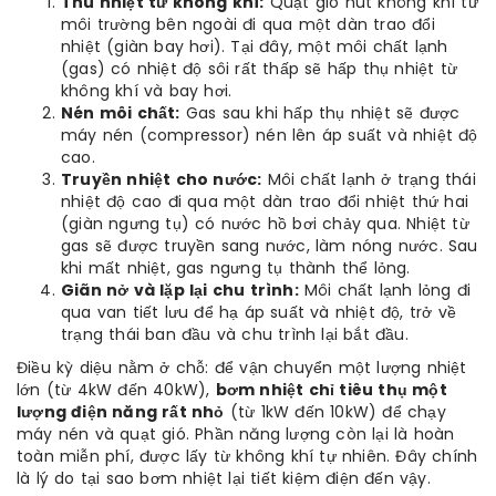
Thu nhiệt từ không khí:
Quạt gió hút không khí từ
môi trường bên ngoài đi qua một dàn trao đổi
nhiệt (giàn bay hơi). Tại đây, một môi chất lạnh
(gas) có nhiệt độ sôi rất thấp sẽ hấp thụ nhiệt từ
không khí và bay hơi.
Nén môi chất:
Gas sau khi hấp thụ nhiệt sẽ được
máy nén (compressor) nén lên áp suất và nhiệt độ
cao.
Truyền nhiệt cho nước:
Môi chất lạnh ở trạng thái
nhiệt độ cao đi qua một dàn trao đổi nhiệt thứ hai
(giàn ngưng tụ) có nước hồ bơi chảy qua. Nhiệt từ
gas sẽ được truyền sang nước, làm nóng nước. Sau
khi mất nhiệt, gas ngưng tụ thành thể lỏng.
Giãn nở và lặp lại chu trình:
Môi chất lạnh lỏng đi
qua van tiết lưu để hạ áp suất và nhiệt độ, trở về
trạng thái ban đầu và chu trình lại bắt đầu.
Điều kỳ diệu nằm ở chỗ: để vận chuyển một lượng nhiệt
lớn (từ 4kW đến 40kW),
bơm nhiệt chỉ tiêu thụ một
lượng điện năng rất nhỏ
(từ 1kW đến 10kW) để chạy
máy nén và quạt gió. Phần năng lượng còn lại là hoàn
toàn miễn phí, được lấy từ không khí tự nhiên. Đây chính
là lý do tại sao bơm nhiệt lại tiết kiệm điện đến vậy.