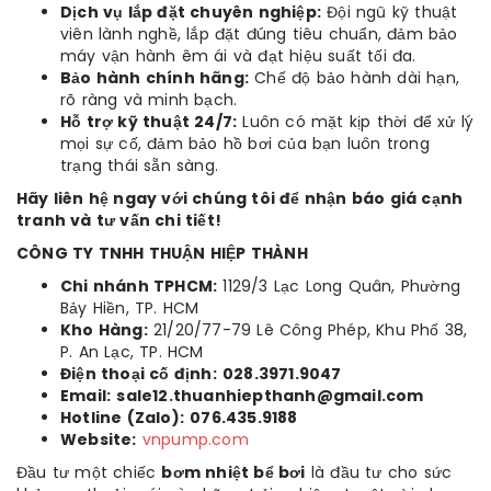
Dịch vụ lắp đặt chuyên nghiệp:
Đội ngũ kỹ thuật
viên lành nghề, lắp đặt đúng tiêu chuẩn, đảm bảo
máy vận hành êm ái và đạt hiệu suất tối đa.
Bảo hành chính hãng:
Chế độ bảo hành dài hạn,
rõ ràng và minh bạch.
Hỗ trợ kỹ thuật 24/7:
Luôn có mặt kịp thời để xử lý
mọi sự cố, đảm bảo hồ bơi của bạn luôn trong
trạng thái sẵn sàng.
Hãy liên hệ ngay với chúng tôi để nhận báo giá cạnh
tranh và tư vấn chi tiết!
CÔNG TY TNHH THUẬN HIỆP THÀNH
Chi nhánh TPHCM:
1129/3 Lạc Long Quân, Phường
Bảy Hiền, TP. HCM
Kho Hàng:
21/20/77-79 Lê Công Phép, Khu Phố 38,
P. An Lạc, TP. HCM
Điện thoại cố định:
028.3971.9047
Email:
sale12.thuanhiepthanh@gmail.com
Hotline (Zalo):
076.435.9188
Website:
vnpump.com
Đầu tư một chiếc
bơm nhiệt bể bơi
là đầu tư cho sức