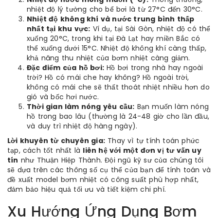
nhiệt độ lý tưởng cho bể bơi là từ 27°C đến 30°C.
Nhiệt độ không khí và nước trung bình thấp
nhất tại khu vực:
Ví dụ, tại Sài Gòn, nhiệt độ có thể
xuống 20°C, trong khi tại Đà Lạt hay miền Bắc có
thể xuống dưới 15°C. Nhiệt độ không khí càng thấp,
khả năng thu nhiệt của bơm nhiệt càng giảm.
Đặc điểm của hồ bơi:
Hồ bơi trong nhà hay ngoài
trời? Hồ có mái che hay không? Hồ ngoài trời,
không có mái che sẽ thất thoát nhiệt nhiều hơn do
gió và bốc hơi nước.
Thời gian làm nóng yêu cầu:
Bạn muốn làm nóng
hồ trong bao lâu (thường là 24-48 giờ cho lần đầu,
và duy trì nhiệt độ hàng ngày).
Lời khuyên từ chuyên gia:
Thay vì tự tính toán phức
tạp, cách tốt nhất là
liên hệ với một đơn vị tư vấn uy
tín
như Thuận Hiệp Thành. Đội ngũ kỹ sư của chúng tôi
sẽ dựa trên các thông số cụ thể của bạn để tính toán và
đề xuất model bơm nhiệt có công suất phù hợp nhất,
đảm bảo hiệu quả tối ưu và tiết kiệm chi phí.
Xu Hướng Ứng Dụng Bơm