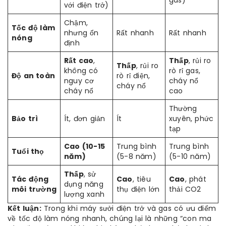
gas)
với điện trở)
Chậm,
Tốc độ làm
nhưng ổn
Rất nhanh
Rất nhanh
nóng
định
Rất cao
,
Thấp
, rủi ro
Thấp
, rủi ro
không có
rò rỉ gas,
Độ an toàn
rò rỉ điện,
nguy cơ
cháy nổ
cháy nổ
cháy nổ
cao
Thường
Bảo trì
Ít, đơn giản
Ít
xuyên, phức
tạp
Cao (10-15
Trung bình
Trung bình
Tuổi thọ
năm)
(5-8 năm)
(5-10 năm)
Thấp
, sử
Tác động
Cao
, tiêu
Cao
, phát
dụng năng
môi trường
thụ điện lớn
thải CO2
lượng xanh
Kết luận:
Trong khi máy sưởi điện trở và gas có ưu điểm
về tốc độ làm nóng nhanh, chúng lại là những “con ma