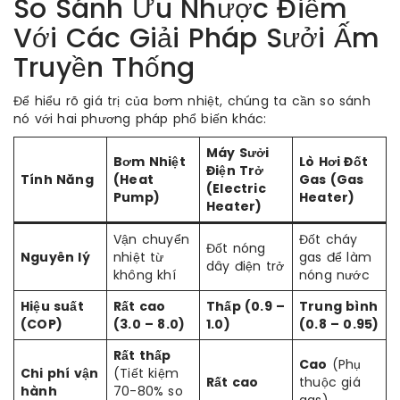
So Sánh Ưu Nhược Điểm
Với Các Giải Pháp Sưởi Ấm
Truyền Thống
Để hiểu rõ giá trị của bơm nhiệt, chúng ta cần so sánh
nó với hai phương pháp phổ biến khác:
Máy Sưởi
Bơm Nhiệt
Lò Hơi Đốt
Điện Trở
Tính Năng
(Heat
Gas (Gas
(Electric
Pump)
Heater)
Heater)
Vận chuyển
Đốt cháy
Đốt nóng
Nguyên lý
nhiệt từ
gas để làm
dây điện trở
không khí
nóng nước
Hiệu suất
Rất cao
Thấp (0.9 –
Trung bình
(COP)
(3.0 – 8.0)
1.0)
(0.8 – 0.95)
Rất thấp
Cao
(Phụ
Chi phí vận
(Tiết kiệm
Rất cao
thuộc giá
hành
70-80% so