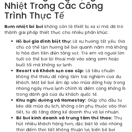
Nhiệt Trong Các Công
Trình Thực Tế
Bơm nhiệt bể bơi
không còn là thiết bị xa xỉ mà đã trở
thành giải pháp thiết thực cho nhiều phân khúc:
Hồ bơi gia đình biệt thự:
Là xu hướng tất yếu. Gia
chủ có thể tận hưởng bể bơi quanh năm mà không
lo hóa đơn tiền điện tăng vọt. Trẻ em và người lớn
tuổi có thể bơi lội thoải mái vào sáng sớm hoặc
buổi tối mà không sợ lạnh.
Resort và Khách sạn cao cấp:
Là tiêu chuẩn
không thể thiếu để nâng tầm trải nghiệm của du
khách. Một bể bơi ấm áp vào mùa đông hay trong
những ngày mưa lạnh chính là điểm cộng khổng lồ
trong đánh giá của du khách quốc tế.
Khu nghỉ dưỡng và Homestay:
Giúp chủ đầu tư
kéo dài mùa du lịch, không còn phụ thuộc vào thời
tiết, từ đó tăng đáng kể doanh thu và lợi nhuận.
Bể bơi kinh doanh và trung tâm thể thao:
Thu
hút nhiều khách hàng hơn, đặc biệt là vào những
thời điểm thời tiết không thuận lợi, biến bể bơi