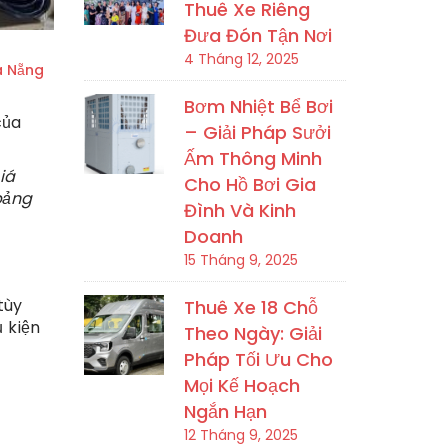
Thuê Xe Riêng
Đưa Đón Tận Nơi
4 Tháng 12, 2025
à Nẵng
Bơm Nhiệt Bể Bơi
của
– Giải Pháp Sưởi
Ấm Thông Minh
iá
Cho Hồ Bơi Gia
bảng
Đình Và Kinh
Doanh
15 Tháng 9, 2025
tùy
Thuê Xe 18 Chỗ
 kiện
Theo Ngày: Giải
Pháp Tối Ưu Cho
Mọi Kế Hoạch
Ngắn Hạn
12 Tháng 9, 2025