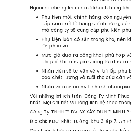
Ngoài ra những lợi ích mà khách hàng khi
Phụ kiện mới, chính hãng, còn nguyê
cấp cam kết là hàng chính hãng, có g
mà công ty sẽ cung cấp phụ kiện phù
Phụ kiện luôn có sẵn trong kho, nên
để phục vụ.
Mức giá đưa ra công khai, phù hợp vớ
chi phí khi mức giá chúng tôi đưa ra 
Nhân viên sẽ tư vấn về vị trí lắp ph
cao chất lượng và tuổi thọ của cân và
Nhân viên sẽ có mặt nhanh chóng
sử
Với những lợi ích trên, Công Ty Minh Phú
nhất. Mọi chi tiết vui lòng liên hệ theo thôn
Công Ty TNHH ™ DV SX XÂY DỰNG MINH P
Địa chỉ: KDC Nhật Tường, khu 3, ấp 7, An 
Quý khách hàng có mua các loại phụ kiện củ