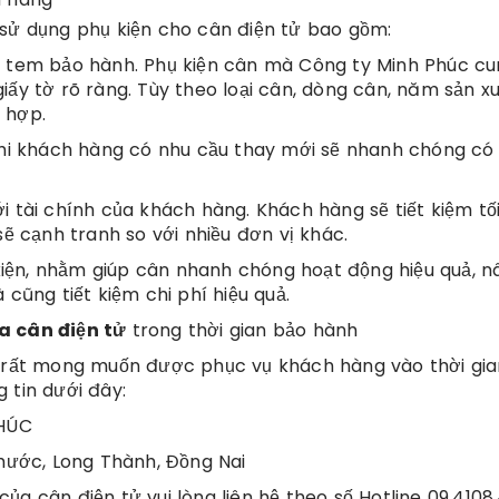
 sử dụng phụ kiện cho cân điện tử bao gồm:
n tem bảo hành. Phụ kiện cân mà Công ty Minh Phúc c
iấy tờ rõ ràng. Tùy theo loại cân, dòng cân, năm sản x
 hợp.
 khi khách hàng có nhu cầu thay mới sẽ nhanh chóng có
i tài chính của khách hàng. Khách hàng sẽ tiết kiệm tố
sẽ cạnh tranh so với nhiều đơn vị khác.
ụ kiện, nhằm giúp cân nhanh chóng hoạt động hiệu quả, n
 cũng tiết kiệm chi phí hiệu quả.
a cân điện tử
trong thời gian bảo hành
c rất mong muốn được phục vụ khách hàng vào thời gi
g tin dưới đây:
HÚC
Phước, Long Thành, Đồng Nai
a cân điện tử vui lòng liên hệ theo số Hotline 09.4108