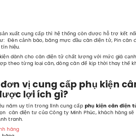
 sản xuất cung cấp thì hệ thống còn được hỗ trợ kết nố
hư: Đèn cảnh báo, băng mực đầu cân điện tử, Pin cân đ
tín hiệu.
kiện dành cho cân điện tử chất lượng với mức giá cạn
hợp theo từng loại cân, dòng cân để kịp thời thay thế kh
đơn vị cung cấp phụ kiện câ
ược lợi ích gì?
iều năm uy tín trong lĩnh cung cấp
phụ kiện cân điện t
họn cân điện tư của Công ty Minh Phúc, khách hàng sẽ
nh tranh.
h hãng