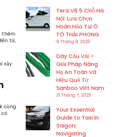
Tera V8 5 Chỗ Hà
Nội: Lựa Chọn
Hoàn Hảo Tại Ô
i thêm
TÔ THÁI PHONG
iện tử,
9 Tháng 9, 2025
Dây Cẩu Vải –
h
Giải Pháp Nâng
i xảy
Hạ An Toàn Và
Hiệu Quả Từ
n
Sanboo Việt Nam
31 Tháng 7, 2025
ử
cùng
Your Essential
 có
Guide to Taxi in
Saigon:
Navigating