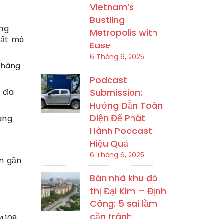
Vietnam’s
Bustling
ung
Metropolis with
uất mà
Ease
6 Tháng 6, 2025
 hàng
Podcast
i đa
Submission:
Hướng Dẫn Toàn
Diện Để Phát
âng
Hành Podcast
Hiệu Quả
6 Tháng 6, 2025
an gần
Bán nhà khu đô
thị Đại Kim – Định
Công: 5 sai lầm
cần tránh
.4108