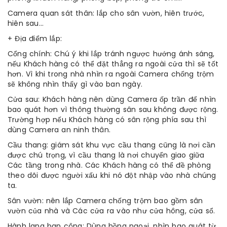
Camera quan sát thân: lắp cho sân vườn, hiên trước,
hiên sau…
+ Địa điểm lắp:
Cổng chính: Chú ý khi lắp tránh ngược hướng ánh sáng,
nếu Khách hàng có thể đặt thẳng ra ngoài cửa thì sẽ tốt
hơn. Vì khi trong nhà nhìn ra ngoài Camera chống trộm
sẽ không nhìn thấy gì vào ban ngày.
Cửa sau: Khách hàng nên dùng Camera ốp trần để nhìn
bao quát hơn vì thông thường sân sau không được rộng.
Trường hợp nếu Khách hàng có sân rộng phía sau thì
dùng Camera an ninh thân.
Cầu thang: giám sát khu vực cầu thang cũng là nơi cần
được chú trọng, vì cầu thang là nơi chuyển giao giữa
Các tầng trong nhà. Các Khách hàng có thể đề phòng
theo dõi được người xấu khi nó đột nhập vào nhà chúng
ta.
Sân vườn: nên lắp Camera chống trộm bao gồm sân
vườn của nhà và Các cửa ra vào như cửa hông, cửa sổ.
Hành lang ban công: Dùng hồng ngoại, nhìn bao quát từ