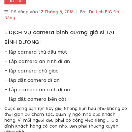
Tin Tức
Đã đăng vào
12 Tháng 5, 2018
|
Bởi
Du Lịch BIG Đà
Nẵng
I. DỊCH VỤ camera bình dương giá sỉ TẠI
BÌNH DƯƠNG:
– lắp camera thủ dầu một
– Lắp camera an ninh dĩ an
– lắp camera phú giáo
– lắp đặt camera dĩ an
– Lắp camera an ninh dĩ an
– lắp đặt camera bến cát.
Cuộc sống bận rộn Bây giờ, Những Bạn hầu như không có
thời gian để chăm sóc, quản lý ngôi nhà của Khách
hàng. Vì mỗi người đều phải có công việc riêng … Gia
đình Khách hàng có con nhỏ, Bạn phải thường xuyên