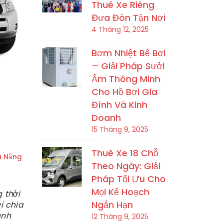
Thuê Xe Riêng
Đưa Đón Tận Nơi
4 Tháng 12, 2025
Bơm Nhiệt Bể Bơi
– Giải Pháp Sưởi
Ấm Thông Minh
Cho Hồ Bơi Gia
Đình Và Kinh
Doanh
15 Tháng 9, 2025
Thuê Xe 18 Chỗ
à Nẵng
Theo Ngày: Giải
Pháp Tối Ưu Cho
Mọi Kế Hoạch
 thời
Ngắn Hạn
i chia
ánh
12 Tháng 9, 2025