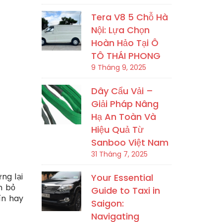
Tera V8 5 Chỗ Hà
Nội: Lựa Chọn
Hoàn Hảo Tại Ô
TÔ THÁI PHONG
9 Tháng 9, 2025
Dây Cẩu Vải –
Giải Pháp Nâng
Hạ An Toàn Và
Hiệu Quả Từ
Sanboo Việt Nam
31 Tháng 7, 2025
ng lại
Your Essential
n bỏ
Guide to Taxi in
ín hay
Saigon:
Navigating