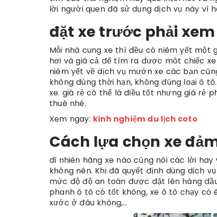
lời người quen đã sử dụng dịch vụ này vì h
đặt xe trước phải xem
Mỗi nhà cung xe thì đều có niêm yết một gi
hơi và giá cả để tìm ra được môt chiếc xe
niêm yết về dịch vụ mướn xe các bạn cũng
không đúng thời hạn, không đúng loại ô tô
xe. giá rẻ có thể là điều tốt nhưng giá r
thuê nhé.
Xem ngay:
kinh nghiệm du lịch coto
Cách lựa chọn xe đả
dĩ nhiên hãng xe nào cũng nói các lời hay 
không nên. Khi đã quyết định dùng dịch v
mức độ độ an toàn được đặt lên hàng đầu
phanh ô tô có tốt không, xe ô tô chạy có 
xước ở đâu không,…