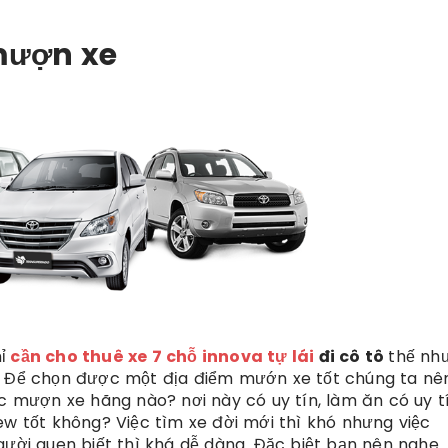
mượn xe
ỉ
cần cho thuê xe 7 chỗ innova tự lái
đi cô tô
thế như
h. Để chọn được một địa điểm mướn xe tốt chúng ta nê
ệc mượn xe hãng nào? nơi này có uy tín, làm ăn có uy t
ew tốt không? Việc tìm xe đời mới thì khó nhưng việc
gười quen biết thì khá dễ dàng. Đặc biệt bạn nên nghe