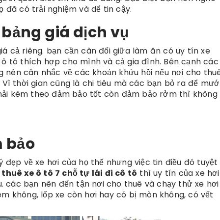
ọ đã có trải nghiệm và dể tin cậy.
 bảng giá dịch vụ
á cả riêng. bạn cần cân đối giữa làm ăn có uy tín xe
 ô tô thích hợp cho mình và cả gia đình. Bên cạnh các
 nên cân nhắc về các khoản khứu hồi nếu nơi cho thuê
. Vì thời gian cũng là chi tiêu mà các bạn bỏ ra để mư
ẻ phải kèm theo đảm bảo tốt còn đảm bảo rởm thì không
m bảo
ý đẹp về xe hơi của họ thế nhưng việc tin điều đó tuyệt 
ụ
thuê xe ô tô 7 chỗ tự lái đi cô tô
thì uy tín của xe hơi
. các bạn nên đến tận nơi cho thuê và chạy thử xe hơ
êm không, lốp xe còn hơi hay có bị mòn không, có vết