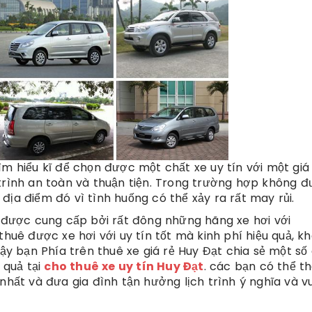
ìm hiểu kĩ để chọn được một chất xe uy tín với một giá
 trình an toàn và thuận tiện. Trong trường hợp không 
địa điểm đó vì tình huống có thể xảy ra rất may rủi.
được cung cấp bởi rất đông những hãng xe hơi với
thuê được xe hơi với uy tín tốt mà kinh phí hiệu quả, k
vậy bạn Phía trên thuê xe giá rẻ Huy Đạt chia sẻ một số
 quả tại
cho thuê xe uy tín Huy Đạt
. các bạn có thể t
nhất và đưa gia đình tận hưởng lịch trình ý nghĩa và vu