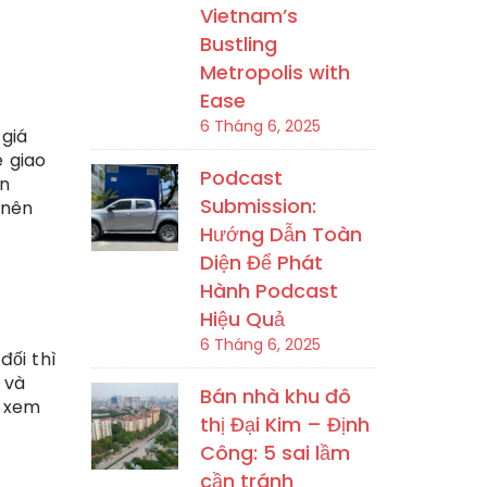
Vietnam’s
Bustling
Metropolis with
Ease
6 Tháng 6, 2025
 giá
 giao
Podcast
ớn
Submission:
 nên
Hướng Dẫn Toàn
Diện Để Phát
Hành Podcast
Hiệu Quả
6 Tháng 6, 2025
đối thì
 và
Bán nhà khu đô
i xem
thị Đại Kim – Định
Công: 5 sai lầm
cần tránh